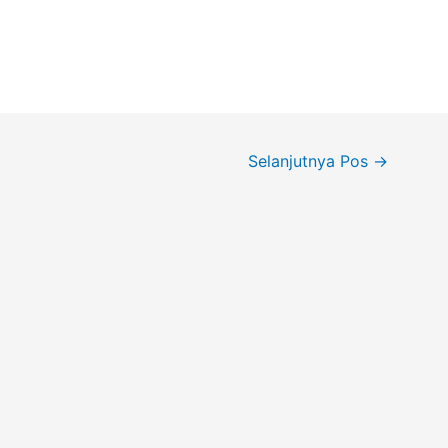
Selanjutnya Pos
→