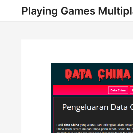
Lewati
Playing Games Multipl
ke
konten