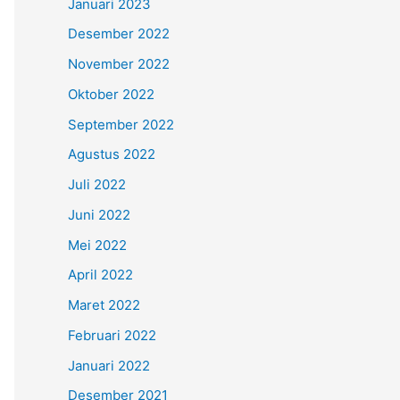
Januari 2023
Desember 2022
November 2022
Oktober 2022
September 2022
Agustus 2022
Juli 2022
Juni 2022
Mei 2022
April 2022
Maret 2022
Februari 2022
Januari 2022
Desember 2021