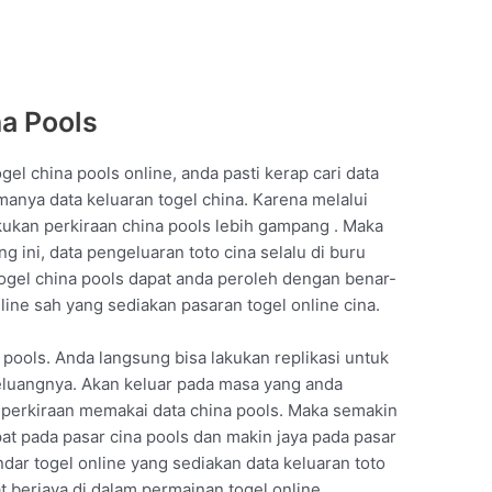
na Pools
el china pools online, anda pasti kerap cari data
manya data keluaran togel china. Karena melalui
kukan perkiraan china pools lebih gampang . Maka
g ini, data pengeluaran toto cina selalu di buru
togel china pools dapat anda peroleh dengan benar-
ine sah yang sediakan pasaran togel online cina.
pools. Anda langsung bisa lakukan replikasi untuk
luangnya. Akan keluar pada masa yang anda
 perkiraan memakai data china pools. Maka semakin
t pada pasar cina pools dan makin jaya pada pasar
ndar togel online yang sediakan data keluaran toto
t berjaya di dalam permainan togel online.