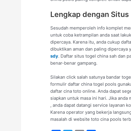
Lengkap dengan Situs 
Sesudah memperoleh info komplet meng
untuk coba ketrampilan anda saat lakuk
dipercaya. Karena itu, anda cukup dafta
dibuktikan aman dan paling dipercaya
sdy
. Daftar situs togel china sah dan 
benar-benar gampang.
Silakan click salah satunya bandar toge
formulir daftar china togel pools gunak
daftar cina toto online. Anda dapat seg
siapkan untuk masa ini hari. Jika anda
, anda dapat datangi service layanan k
Karena operator yang bekerja langsu
masalah di website toto cina pools terb