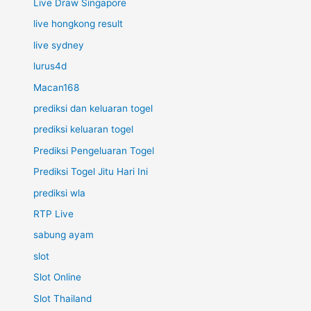
Live Draw Singapore
live hongkong result
live sydney
lurus4d
Macan168
prediksi dan keluaran togel
prediksi keluaran togel
Prediksi Pengeluaran Togel
Prediksi Togel Jitu Hari Ini
prediksi wla
RTP Live
sabung ayam
slot
Slot Online
Slot Thailand