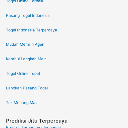
Togel Online Terbaik
Pasang Togel Indonesia
Togel Indonesia Terpercaya
Mudah Memilih Agen
Ketahui Langkah Main
Togel Online Tepat
Langkah Pasang Togel
Trik Menang Main
Prediksi Jitu Terpercaya
Prediksi Terpercaya Indonesia