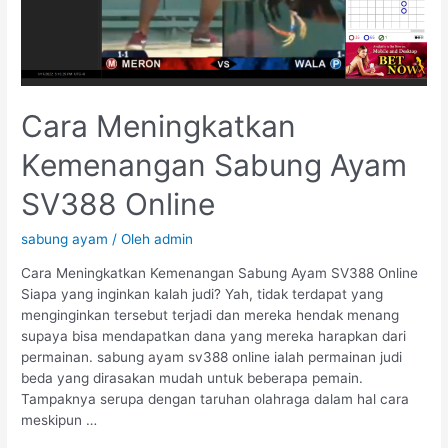
Cara Meningkatkan
Kemenangan Sabung Ayam
SV388 Online
sabung ayam
/ Oleh
admin
Cara Meningkatkan Kemenangan Sabung Ayam SV388 Online
Siapa yang inginkan kalah judi? Yah, tidak terdapat yang
menginginkan tersebut terjadi dan mereka hendak menang
supaya bisa mendapatkan dana yang mereka harapkan dari
permainan. sabung ayam sv388 online ialah permainan judi
beda yang dirasakan mudah untuk beberapa pemain.
Tampaknya serupa dengan taruhan olahraga dalam hal cara
meskipun …