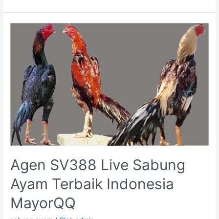
a
w
m
h
Online
c
itt
ai
ar
–
Aturan,
e
er
l
e
Panduan
b
Cara
Bermain
o
o
k
Agen SV388 Live Sabung
Ayam Terbaik Indonesia
MayorQQ