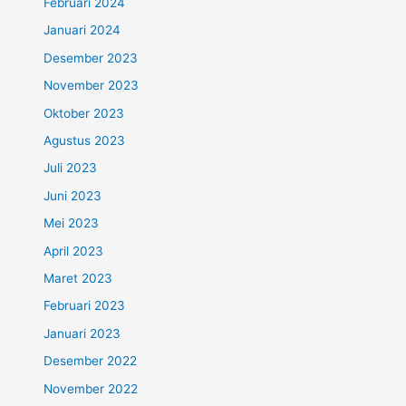
Februari 2024
Januari 2024
Desember 2023
November 2023
Oktober 2023
Agustus 2023
Juli 2023
Juni 2023
Mei 2023
April 2023
Maret 2023
Februari 2023
Januari 2023
Desember 2022
November 2022