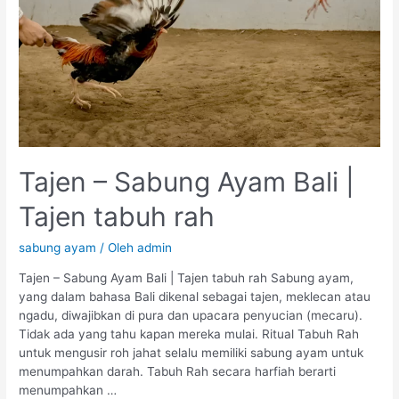
k
Tajen – Sabung Ayam Bali |
Tajen tabuh rah
sabung ayam
/ Oleh
admin
Tajen – Sabung Ayam Bali | Tajen tabuh rah Sabung ayam,
yang dalam bahasa Bali dikenal sebagai tajen, meklecan atau
ngadu, diwajibkan di pura dan upacara penyucian (mecaru).
Tidak ada yang tahu kapan mereka mulai. Ritual Tabuh Rah
untuk mengusir roh jahat selalu memiliki sabung ayam untuk
menumpahkan darah. Tabuh Rah secara harfiah berarti
menumpahkan …