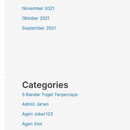
November 2021
Oktober 2021
September 2021
Categories
5 Bandar Togel Terpercaya
Admin Jarwo
Agen Joker123
Agen Slot