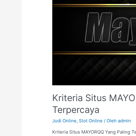
Kriteria Situs MAY
Terpercaya
Judi Online
,
Slot Online
/ Oleh
admin
Kriteria Situs MAYORQQ Yang Paling T