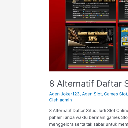
8 Alternatif Daftar 
Agen Joker123
,
Agen Slot
,
Games Slot
Oleh
admin
8 Alternatif Daftar Situs Judi Slot Onl
pahami anda waktu bermain games Slot 
menggelora serta tak sabar untuk mem