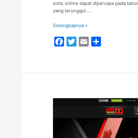
slots online dapat dipercaya pada ta
yang terunggul …
8
Selengkapnya »
Alternatif
F
T
E
S
Daftar
Situs
a
w
m
h
Judi
c
itt
ai
ar
Slot
e
er
l
e
Online
b
o
o
k