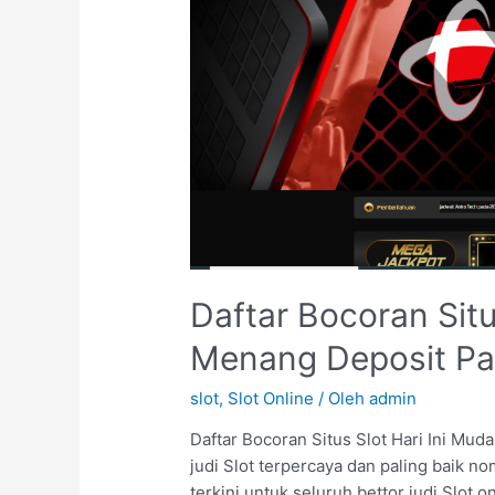
Daftar Bocoran Situ
Menang Deposit Pa
slot
,
Slot Online
/ Oleh
admin
Daftar Bocoran Situs Slot Hari Ini Mu
judi Slot terpercaya dan paling baik no
terkini untuk seluruh bettor judi Slot