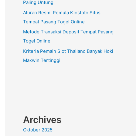
Paling Untung
Aturan Resmi Pemula Kiostoto Situs
Tempat Pasang Togel Online
Metode Transaksi Deposit Tempat Pasang
Togel Online
Kriteria Pemain Slot Thailand Banyak Hoki
Maxwin Tertinggi
Archives
Oktober 2025