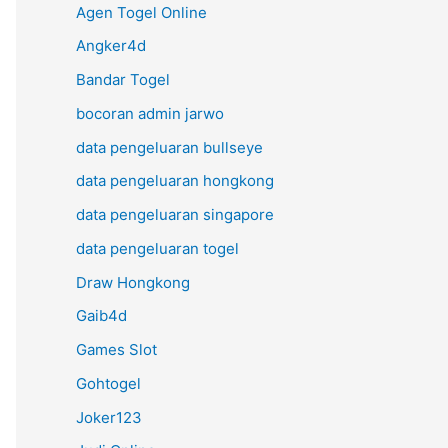
Agen Togel Online
Angker4d
Bandar Togel
bocoran admin jarwo
data pengeluaran bullseye
data pengeluaran hongkong
data pengeluaran singapore
data pengeluaran togel
Draw Hongkong
Gaib4d
Games Slot
Gohtogel
Joker123