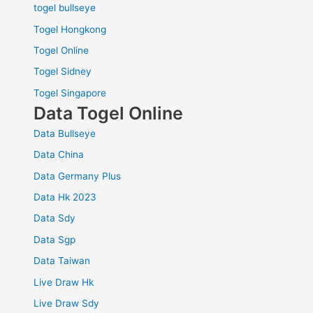
togel bullseye
Togel Hongkong
Togel Online
Togel Sidney
Togel Singapore
Data Togel Online
Data Bullseye
Data China
Data Germany Plus
Data Hk 2023
Data Sdy
Data Sgp
Data Taiwan
Live Draw Hk
Live Draw Sdy