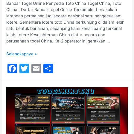
Bandar Togel Online Penyedia Toto China Togel China, Toto
China , Daftar Bandar togel Online Terkomplet berlakukan
larangan permainan judi secara nasional satu pengecualian:
lotere. Sementara lotere toto China berkunjung di dalam lebih
satu bentuk berlainan, sepanjang kami kenali paling terkenal
ialah Lotere Kesejahteraan China diatur negara dan
perusahaan togel China. Ke-2 operator ini gerakkan …
Bandar
Selengkapnya »
Togel
F
T
E
S
Online
Penyedia
a
w
m
h
Toto
c
itt
ai
ar
China
e
er
l
e
b
o
o