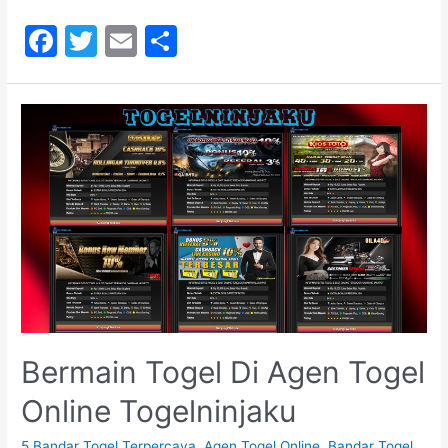
Bandar
F
T
E
S
Togel
Online
a
w
m
h
Paling
c
itt
ai
ar
Aman
Dan
e
er
l
e
Paling
b
Dipercaya
o
o
k
Bermain Togel Di Agen Togel
Online Togelninjaku
5 Bandar Togel Terpercaya
,
Agen Togel Online
,
Bandar Togel
,