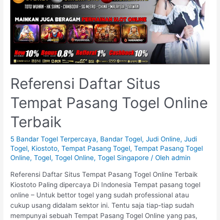
o
k
Referensi Daftar Situs
Tempat Pasang Togel Online
Terbaik
5 Bandar Togel Terpercaya
,
Bandar Togel
,
Judi Online
,
Judi
Togel
,
Kiostoto
,
Tempat Pasang Togel
,
Tempat Pasang Togel
Online
,
Togel
,
Togel Online
,
Togel Singapore
/ Oleh
admin
Referensi Daftar Situs Tempat Pasang Togel Online Terbaik
Kiostoto Paling dipercaya Di Indonesia Tempat pasang togel
online – Untuk bettor togel yang sudah professional atau
cukup usang didalam sektor ini. Tentu saja tiap-tiap sudah
mempunyai sebuah Tempat Pasang Togel Online yang pas,