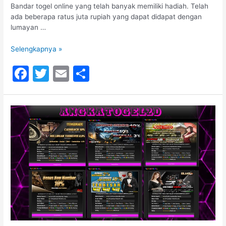
Bandar togel online yang telah banyak memiliki hadiah. Telah
ada beberapa ratus juta rupiah yang dapat didapat dengan
lumayan …
Yakin
Selengkapnya »
Dan
F
T
E
S
Mainkan
Togel
a
w
m
h
Depo
c
itt
ai
ar
Pulsa
Bandar
e
er
l
e
Togel
b
Online
Plaquenilhcl
o
o
k