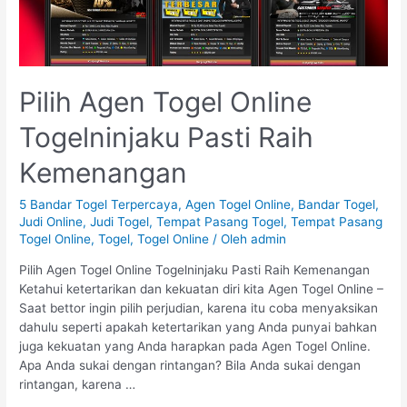
k
Pilih Agen Togel Online
Togelninjaku Pasti Raih
Kemenangan
5 Bandar Togel Terpercaya
,
Agen Togel Online
,
Bandar Togel
,
Judi Online
,
Judi Togel
,
Tempat Pasang Togel
,
Tempat Pasang
Togel Online
,
Togel
,
Togel Online
/ Oleh
admin
Pilih Agen Togel Online Togelninjaku Pasti Raih Kemenangan
Ketahui ketertarikan dan kekuatan diri kita Agen Togel Online –
Saat bettor ingin pilih perjudian, karena itu coba menyaksikan
dahulu seperti apakah ketertarikan yang Anda punyai bahkan
juga kekuatan yang Anda harapkan pada Agen Togel Online.
Apa Anda sukai dengan rintangan? Bila Anda sukai dengan
rintangan, karena …