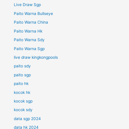
Live Draw Sgp
Paito Warna Bullseye
Paito Warna China
Paito Warna Hk
Paito Warna Sdy
Paito Warna Sgp
live draw kingkongpools
paito sdy
paito sgp
paito hk
kocok hk
kocok sgp
kocok sdy
data sgp 2024
data hk 2024