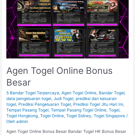
b
o
o
k
Agen Togel Online Bonus
Besar
5 Bandar Togel Terpercaya
,
Agen Togel Online
,
Bandar Togel
,
data pengeluaran togel
,
Judi Togel
,
prediksi dan keluaran
togel
,
Prediksi Pengeluaran Togel
,
Prediksi Togel Jitu Hari Ini
,
Tempat Pasang Togel
,
Tempat Pasang Togel Online
,
Togel
,
Togel Hongkong
,
Togel Online
,
Togel Sidney
,
Togel Singapore
/
Oleh
admin
Agen Togel Online Bonus Besar Bandar Togel HK Bonus Besar