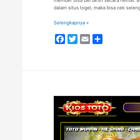
member bisa bertaruh secara hemat. Ba
dalam situs togel, maka bisa cek selen
Tempat
Selengkapnya »
Pasang
F
T
E
S
Togel
Deposit
a
w
m
h
Termurah
c
itt
ai
ar
Paling
e
er
l
e
Untung
b
o
o
k