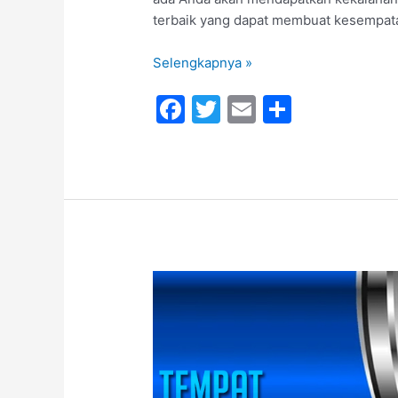
terbaik yang dapat membuat kesempat
Waktu
Selengkapnya »
Bertaruh
F
T
E
S
Terbaik
di
a
w
m
h
Situs
c
itt
ai
ar
Lurus4d
e
er
l
e
Resmi
b
o
o
k