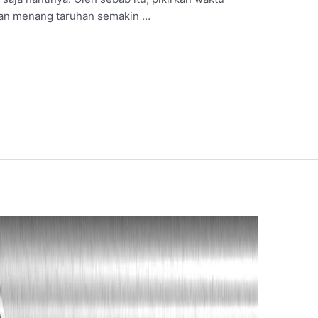
an menang taruhan semakin …