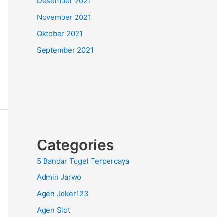
Desember 2021
November 2021
Oktober 2021
September 2021
Categories
5 Bandar Togel Terpercaya
Admin Jarwo
Agen Joker123
Agen Slot