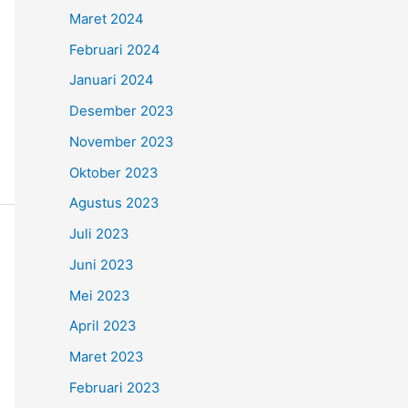
Maret 2024
Februari 2024
Januari 2024
Desember 2023
November 2023
Oktober 2023
Agustus 2023
Juli 2023
Juni 2023
Mei 2023
April 2023
Maret 2023
Februari 2023