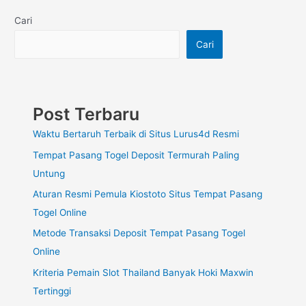
c
itt
ai
ar
Cari
e
er
l
e
Cari
b
o
o
Post Terbaru
k
Waktu Bertaruh Terbaik di Situs Lurus4d Resmi
Tempat Pasang Togel Deposit Termurah Paling
Untung
Aturan Resmi Pemula Kiostoto Situs Tempat Pasang
Togel Online
Metode Transaksi Deposit Tempat Pasang Togel
Online
Kriteria Pemain Slot Thailand Banyak Hoki Maxwin
Tertinggi