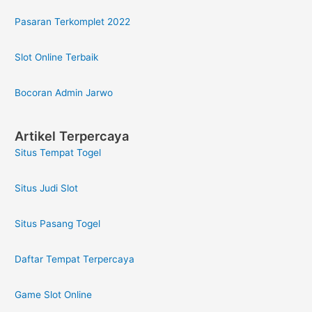
Pasaran Terkomplet 2022
Slot Online Terbaik
Bocoran Admin Jarwo
Artikel Terpercaya
Situs Tempat Togel
Situs Judi Slot
Situs Pasang Togel
Daftar Tempat Terpercaya
Game Slot Online