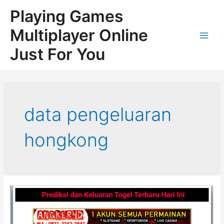
Lewati
Playing Games
ke
konten
Multiplayer Online
Main
Just For You
Men
data pengeluaran
hongkong