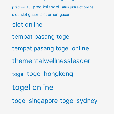
prediksi togel
prediksi jitu
situs judi slot online
slot
slot gacor
slot onlien gacor
slot online
tempat pasang togel
tempat pasang togel online
thementalwellnessleader
togel hongkong
togel
togel online
togel singapore
togel sydney