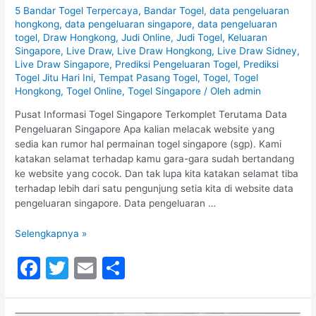
5 Bandar Togel Terpercaya
,
Bandar Togel
,
data pengeluaran
hongkong
,
data pengeluaran singapore
,
data pengeluaran
togel
,
Draw Hongkong
,
Judi Online
,
Judi Togel
,
Keluaran
Singapore
,
Live Draw
,
Live Draw Hongkong
,
Live Draw Sidney
,
Live Draw Singapore
,
Prediksi Pengeluaran Togel
,
Prediksi
Togel Jitu Hari Ini
,
Tempat Pasang Togel
,
Togel
,
Togel
Hongkong
,
Togel Online
,
Togel Singapore
/ Oleh
admin
Pusat Informasi Togel Singapore Terkomplet Terutama Data
Pengeluaran Singapore Apa kalian melacak website yang
sedia kan rumor hal permainan togel singapore (sgp). Kami
katakan selamat terhadap kamu gara-gara sudah bertandang
ke website yang cocok. Dan tak lupa kita katakan selamat tiba
terhadap lebih dari satu pengunjung setia kita di website data
pengeluaran singapore. Data pengeluaran …
Pusat
Selengkapnya »
Informasi
F
T
E
S
Togel
Singapore
a
w
m
h
Terkomplet
c
itt
ai
ar