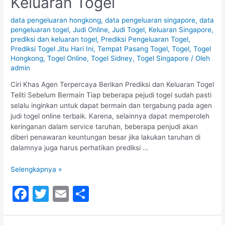
Keluaran Togel
data pengeluaran hongkong
,
data pengeluaran singapore
,
data
pengeluaran togel
,
Judi Online
,
Judi Togel
,
Keluaran Singapore
,
prediksi dan keluaran togel
,
Prediksi Pengeluaran Togel
,
Prediksi Togel Jitu Hari Ini
,
Tempat Pasang Togel
,
Togel
,
Togel
Hongkong
,
Togel Online
,
Togel Sidney
,
Togel Singapore
/ Oleh
admin
Ciri Khas Agen Terpercaya Berikan Prediksi dan Keluaran Togel
Teliti Sebelum Bermain Tiap beberapa pejudi togel sudah pasti
selalu inginkan untuk dapat bermain dan tergabung pada agen
judi togel online terbaik. Karena, selainnya dapat memperoleh
keringanan dalam service taruhan, beberapa penjudi akan
diberi penawaran keuntungan besar jika lakukan taruhan di
dalamnya juga harus perhatikan prediksi …
Ciri
Selengkapnya »
Khas
F
T
E
S
Agen
Terpercaya
a
w
m
h
Berikan
Prediksi