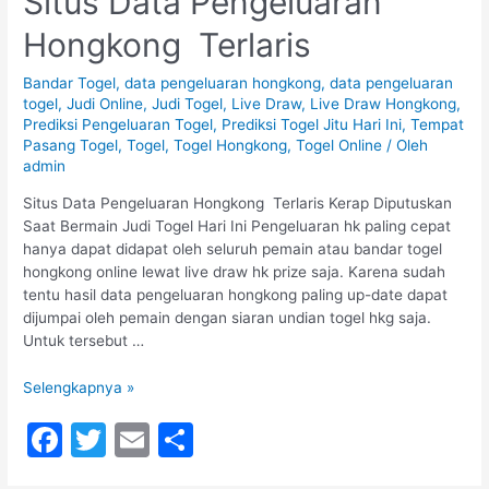
Situs Data Pengeluaran
Hongkong Terlaris
Bandar Togel
,
data pengeluaran hongkong
,
data pengeluaran
togel
,
Judi Online
,
Judi Togel
,
Live Draw
,
Live Draw Hongkong
,
Prediksi Pengeluaran Togel
,
Prediksi Togel Jitu Hari Ini
,
Tempat
Pasang Togel
,
Togel
,
Togel Hongkong
,
Togel Online
/ Oleh
admin
Situs Data Pengeluaran Hongkong Terlaris Kerap Diputuskan
Saat Bermain Judi Togel Hari Ini Pengeluaran hk paling cepat
hanya dapat didapat oleh seluruh pemain atau bandar togel
hongkong online lewat live draw hk prize saja. Karena sudah
tentu hasil data pengeluaran hongkong paling up-date dapat
dijumpai oleh pemain dengan siaran undian togel hkg saja.
Untuk tersebut …
Situs
Selengkapnya »
Data
F
T
E
S
Pengeluaran
Hongkong
a
w
m
h
Terlaris