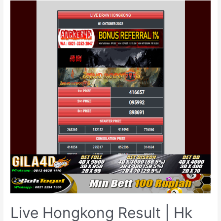
c
itt
ai
ar
dan
e
er
l
e
Keluaran
b
Togel
o
o
k
Live Hongkong Result | Hk