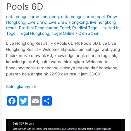
Pools 6D
data pengeluaran hongkong
,
data pengeluaran togel
,
Draw
Hongkong
,
Live Draw
,
Live Draw Hongkong
,
live hongkong
result
,
Prediksi Pengeluaran Togel
,
Prediksi Togel Jitu Hari Ini
,
Togel
,
Togel Hongkong
,
Togel Online
/ Oleh
admin
Live Hongkong Result | Hk Pools 6D Hk Pools 6D Live Live
Hongkong Result – Welcome hkpools.com sebagai web yang
hadirkan live draw hk 6d, knowledge angka harian togel hk,
knowledge hk 6d, paito warna hk lengkap. Welcome to
hongkong pools tercepat selekasnya datang dari hongkong,
putaran bola angka hk 22:50 dan result jam 23:00 …
Live
Selengkapnya »
Hongkong
F
T
E
S
Result
|
a
w
m
h
Hk
c
itt
ai
ar
Pools
6D
e
er
l
e