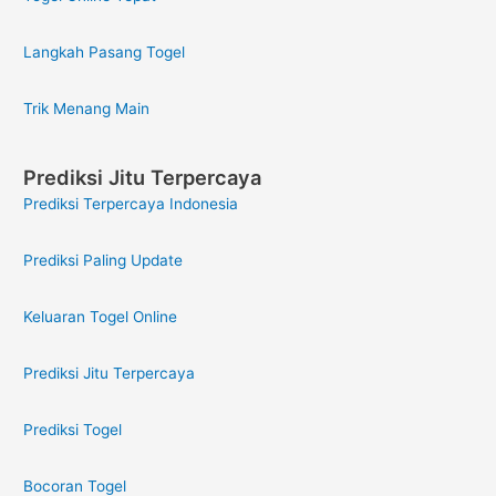
Langkah Pasang Togel
Trik Menang Main
Prediksi Jitu Terpercaya
Prediksi Terpercaya Indonesia
Prediksi Paling Update
Keluaran Togel Online
Prediksi Jitu Terpercaya
Prediksi Togel
Bocoran Togel