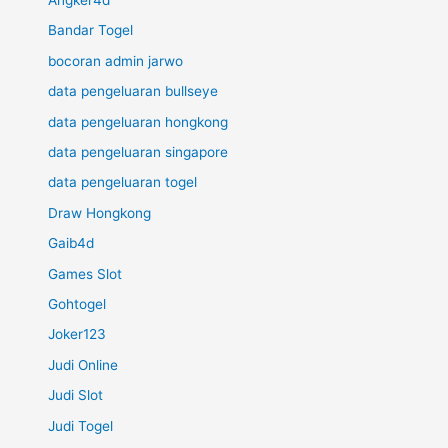
Angker4d
Bandar Togel
bocoran admin jarwo
data pengeluaran bullseye
data pengeluaran hongkong
data pengeluaran singapore
data pengeluaran togel
Draw Hongkong
Gaib4d
Games Slot
Gohtogel
Joker123
Judi Online
Judi Slot
Judi Togel