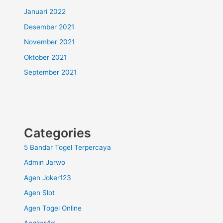
Januari 2022
Desember 2021
November 2021
Oktober 2021
September 2021
Categories
5 Bandar Togel Terpercaya
Admin Jarwo
Agen Joker123
Agen Slot
Agen Togel Online