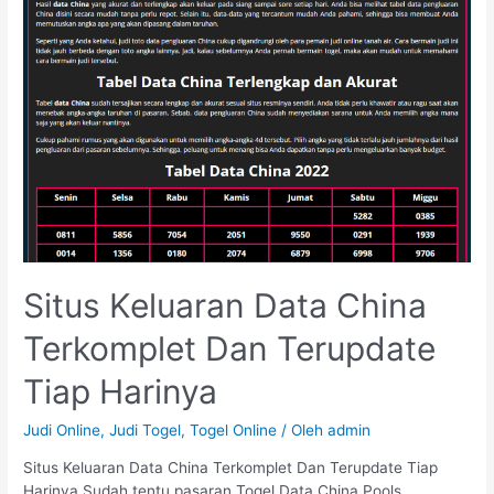
Situs Keluaran Data China
Terkomplet Dan Terupdate
Tiap Harinya
Judi Online
,
Judi Togel
,
Togel Online
/ Oleh
admin
Situs Keluaran Data China Terkomplet Dan Terupdate Tiap
Harinya Sudah tentu pasaran Togel Data China Pools