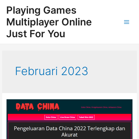
Lewati
Playing Games
ke
konten
Multiplayer Online
Main
Just For You
Men
Februari 2023